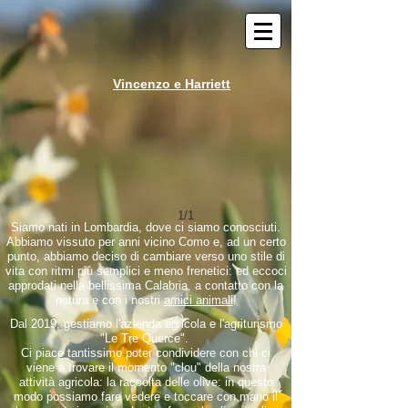
Vincenzo e Harriett
1/1
Siamo nati in Lombardia, dove ci siamo conosciuti.
Abbiamo vissuto per anni vicino Como e, ad un certo
punto, abbiamo deciso di cambiare verso uno stile di
vita con ritmi più semplici e meno frenetici: ed eccoci
approdati nella bellissima Calabria, a contatto con la
natura e con i nostri
amici animali
!
Dal 2019, gestiamo l'azienda agricola e l'agriturismo
"Le Tre Querce".
Ci piace tantissimo poter condividere con chi ci
viene a trovare il momento "clou" della nostra
attività agricola: la raccolta delle olive: in questo
modo possiamo fare vedere e toccare con mano il