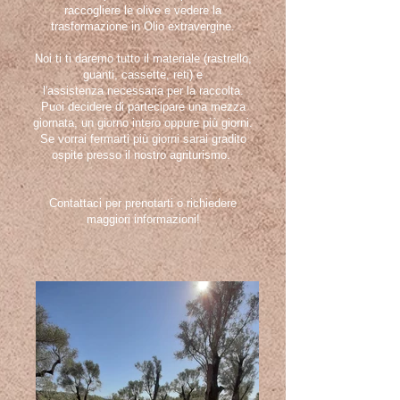
raccogliere le olive e vedere la
trasformazione
in Olio extravergine.
Noi ti ti daremo tutto il materiale (rastrello,
guanti, cassette, reti) e
l'assistenza necessaria per la raccolta.
Puoi decidere di partecipare una mezza
giornata, un giorno intero oppure più giorni.
Se vorrai fermarti più giorni sarai gradito
ospite
presso il nostro agriturismo.
Contattaci per prenotarti o richiedere
maggiori informazioni!